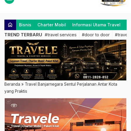
home
Bisnis
Charter Mobil
Informasi Utama Travel
K
TREND TERBARU
#travel services
#door to door
#travel 
Beranda
»
Travel Banjarnegara Sentul Perjalanan Antar Kota
yang Praktis