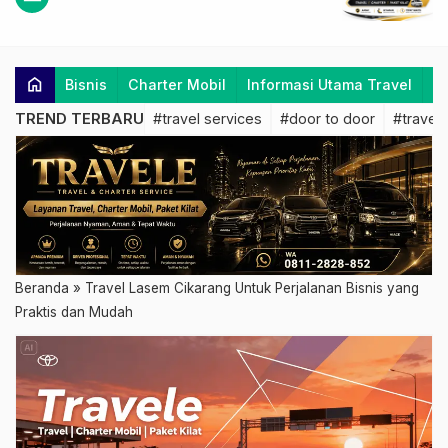
home
Bisnis
Charter Mobil
Informasi Utama Travel
K
TREND TERBARU
#travel services
#door to door
#travel 
Beranda
»
Travel Lasem Cikarang Untuk Perjalanan Bisnis yang
Praktis dan Mudah