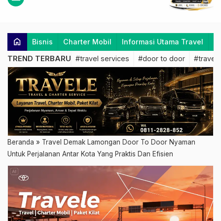
home
Bisnis
Charter Mobil
Informasi Utama Travel
K
TREND TERBARU
#travel services
#door to door
#travel 
Beranda
»
Travel Demak Lamongan Door To Door Nyaman
Untuk Perjalanan Antar Kota Yang Praktis Dan Efisien