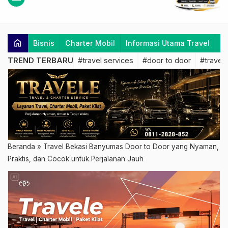
home
Bisnis
Charter Mobil
Informasi Utama Travel
K
TREND TERBARU
#travel services
#door to door
#travel 
Beranda
»
Travel Bekasi Banyumas Door to Door yang Nyaman,
Praktis, dan Cocok untuk Perjalanan Jauh