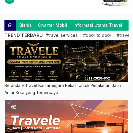
home
Bisnis
Charter Mobil
Informasi Utama Travel
K
TREND TERBARU
#travel services
#door to door
#travel 
Beranda
»
Travel Banjarnegara Bekasi Untuk Perjalanan Jauh
Antar Kota yang Terpercaya