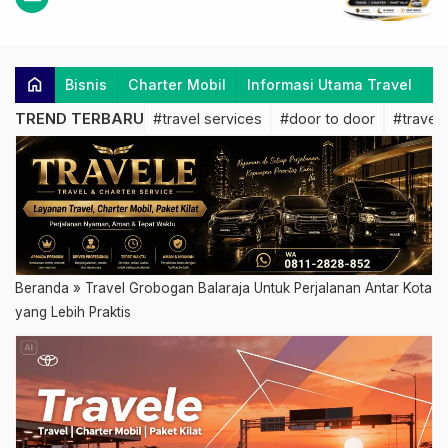
home
Bisnis
Charter Mobil
Informasi Utama Travel
K
TREND TERBARU
#travel services
#door to door
#travel 
Beranda
»
Travel Grobogan Balaraja Untuk Perjalanan Antar Kota
yang Lebih Praktis