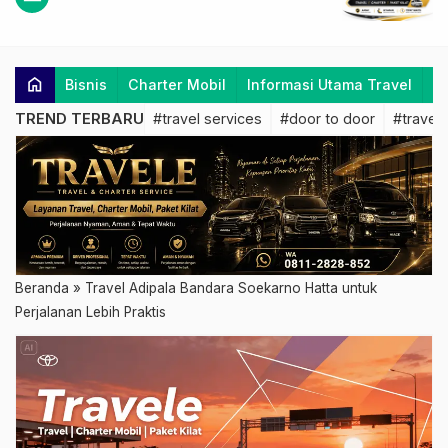
home
Bisnis
Charter Mobil
Informasi Utama Travel
K
TREND TERBARU
#travel services
#door to door
#travel 
Beranda
»
Travel Adipala Bandara Soekarno Hatta untuk
Perjalanan Lebih Praktis