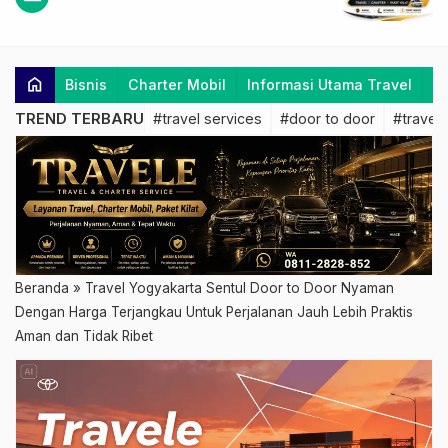
home
Bisnis
Charter Mobil
Informasi Utama Travel
K
TREND TERBARU
#travel services
#door to door
#travel 
Beranda
»
Travel Yogyakarta Sentul Door to Door Nyaman
Dengan Harga Terjangkau Untuk Perjalanan Jauh Lebih Praktis
Aman dan Tidak Ribet