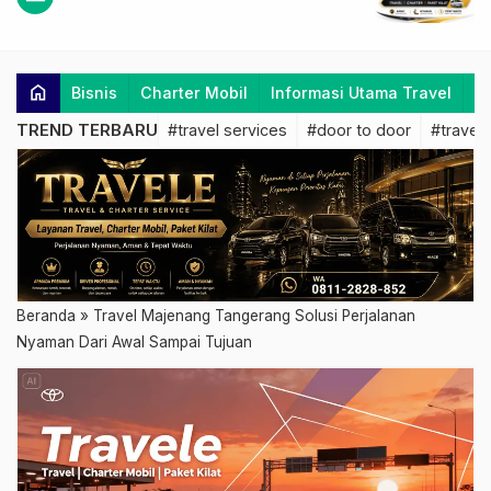
home
Bisnis
Charter Mobil
Informasi Utama Travel
K
TREND TERBARU
#travel services
#door to door
#travel 
Beranda
»
Travel Majenang Tangerang Solusi Perjalanan
Nyaman Dari Awal Sampai Tujuan