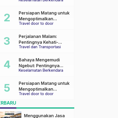
Keselamatan di Jalan
raya
Persiapan Matang untuk
Mengoptimalkan
Travel door to door
Pengalaman Travel
Perjalanan Malam:
Pentingnya Kehati-
Travel dan Transportasi
hatian dan Pemilihan
Transportasi yang Tepat
Bahaya Mengemudi
Ngebut: Pentingnya
Keselamatan Berkendara
Keselamatan di Jalan
Persiapan Matang untuk
Mengoptimalkan
Travel door to door
Pengalaman Travel
ERBARU
Menggunakan Jasa