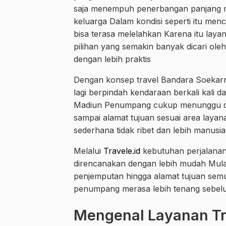
saja menempuh penerbangan panjang m
keluarga Dalam kondisi seperti itu men
bisa terasa melelahkan Karena itu lay
pilihan yang semakin banyak dicari ole
dengan lebih praktis
Dengan konsep travel Bandara Soekarn
lagi berpindah kendaraan berkali kali d
Madiun Penumpang cukup menunggu di ti
sampai alamat tujuan sesuai area layana
sederhana tidak ribet dan lebih manusia
Melalui
Travele.id
kebutuhan perjalanan
direncanakan dengan lebih mudah Mulai 
penjemputan hingga alamat tujuan semu
penumpang merasa lebih tenang sebel
Mengenal Layanan Tra