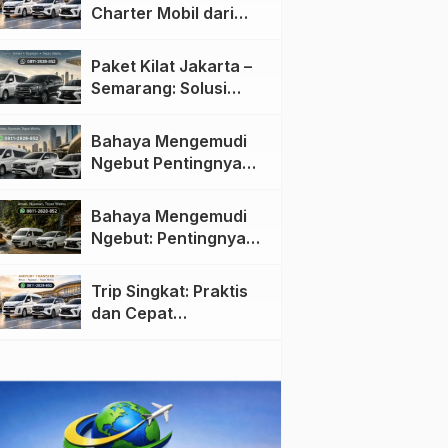
Charter Mobil dari
Jakarta ke Semarang:
Nyaman dan Fleksibel
Paket Kilat Jakarta –
Semarang: Solusi
Pengiriman Cepat dan
Efisien
Bahaya Mengemudi
Ngebut Pentingnya
Keselamatan di Jalan
raya
Bahaya Mengemudi
Ngebut: Pentingnya
Keselamatan di Jalan
Trip Singkat: Praktis
dan Cepat
Menggunakan Travel