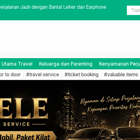
mudahkan Perjalanan
Mengatasi M
i Utama Travel
Keluarga dan Parenting
Kenyamanan Perj
r to door
#travel service
#ticket booking
#valuable items