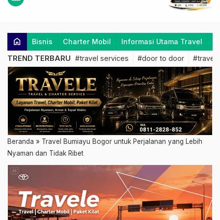
home
Bisnis
Charter Mobil
Informasi Utama Travel
K
TREND TERBARU
#travel services
#door to door
#travel 
Beranda
»
Travel Bumiayu Bogor untuk Perjalanan yang Lebih
Nyaman dan Tidak Ribet