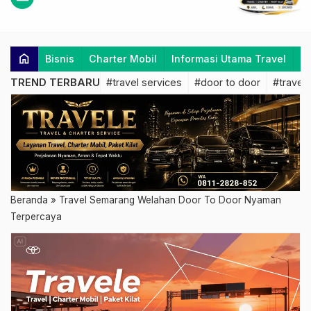
home
Bisnis
Charter Mobil
Informasi Utama Travel
K
TREND TERBARU
#travel services
#door to door
#travel 
Beranda
»
Travel Semarang Welahan Door To Door Nyaman
Terpercaya