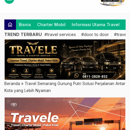
home
Bisnis
Charter Mobil
Informasi Utama Travel
K
TREND TERBARU
#travel services
#door to door
#travel 
Beranda
»
Travel Semarang Gunung Putri Solusi Perjalanan Antar
Kota yang Lebih Nyaman