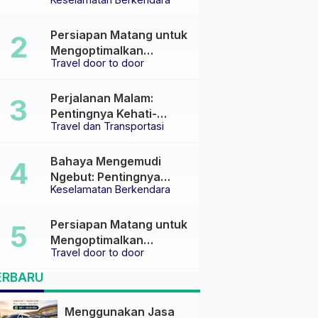
Keselamatan di Jalan
raya
Persiapan Matang untuk
Mengoptimalkan
Travel door to door
Pengalaman Travel
Perjalanan Malam:
Pentingnya Kehati-
Travel dan Transportasi
hatian dan Pemilihan
Transportasi yang Tepat
Bahaya Mengemudi
Ngebut: Pentingnya
Keselamatan Berkendara
Keselamatan di Jalan
Persiapan Matang untuk
Mengoptimalkan
Travel door to door
Pengalaman Travel
ERBARU
Menggunakan Jasa