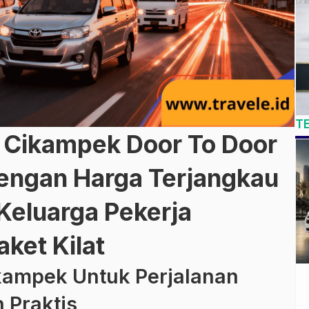
T
g Cikampek Door To Door
engan Harga Terjangkau
Keluarga Pekerja
ket Kilat
kampek Untuk Perjalanan
 Praktis