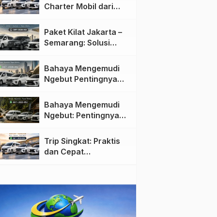
Charter Mobil dari
Jakarta ke Semarang:
Nyaman dan Fleksibel
Paket Kilat Jakarta –
Semarang: Solusi
Pengiriman Cepat dan
Efisien
Bahaya Mengemudi
Ngebut Pentingnya
Keselamatan di Jalan
raya
Bahaya Mengemudi
Ngebut: Pentingnya
Keselamatan di Jalan
Trip Singkat: Praktis
dan Cepat
Menggunakan Travel