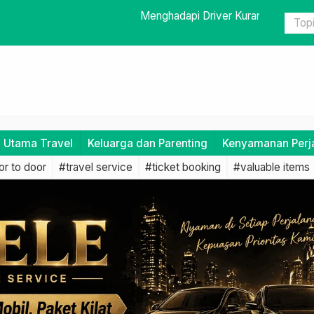
ofesional: Tetap Tenang dan Laporkan ke Pihak
Pentingnya
i Utama Travel
Keluarga dan Parenting
Kenyamanan Perj
r to door
#travel service
#ticket booking
#valuable items