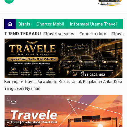
home
Bisnis
Charter Mobil
Informasi Utama Travel
K
TREND TERBARU
#travel services
#door to door
#travel 
Beranda
»
Travel Purwokerto Bekasi Untuk Perjalanan Antar Kota
Yang Lebih Nyaman