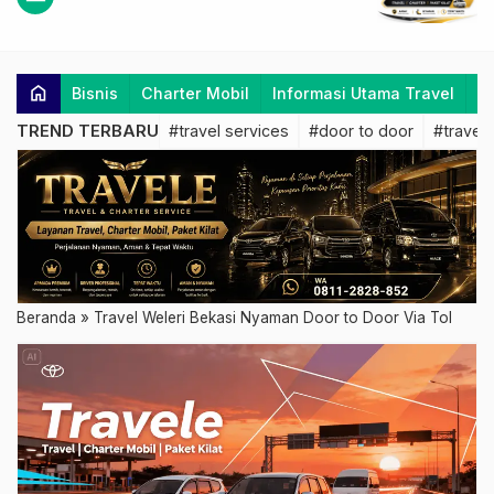
home
Bisnis
Charter Mobil
Informasi Utama Travel
K
TREND TERBARU
#travel services
#door to door
#travel 
Beranda
»
Travel Weleri Bekasi Nyaman Door to Door Via Tol