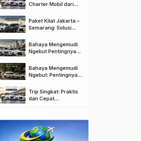
Charter Mobil dari
Jakarta ke Semarang:
Nyaman dan Fleksibel
Paket Kilat Jakarta –
Semarang: Solusi
Pengiriman Cepat dan
Efisien
Bahaya Mengemudi
Ngebut Pentingnya
Keselamatan di Jalan
raya
Bahaya Mengemudi
Ngebut: Pentingnya
Keselamatan di Jalan
Trip Singkat: Praktis
dan Cepat
Menggunakan Travel