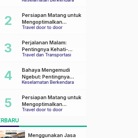
Keselamatan di Jalan
raya
Persiapan Matang untuk
Mengoptimalkan
Travel door to door
Pengalaman Travel
Perjalanan Malam:
Pentingnya Kehati-
Travel dan Transportasi
hatian dan Pemilihan
Transportasi yang Tepat
Bahaya Mengemudi
Ngebut: Pentingnya
Keselamatan Berkendara
Keselamatan di Jalan
Persiapan Matang untuk
Mengoptimalkan
Travel door to door
Pengalaman Travel
ERBARU
Menggunakan Jasa