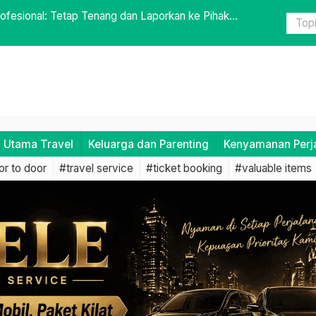
ofesional: Tetap Tenang dan Laporkan ke Pihak
Antar Kota
i Utama Travel
Keluarga dan Parenting
Kenyamanan Perj
r to door
#travel service
#ticket booking
#valuable items