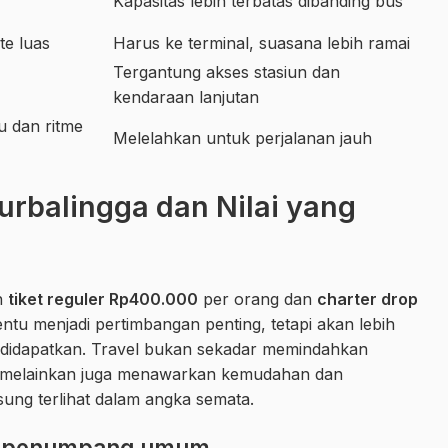
Kapasitas lebih terbatas dibanding bus
te luas
Harus ke terminal, suasana lebih ramai
Tergantung akses stasiun dan
kendaraan lanjutan
 dan ritme
Melelahkan untuk perjalanan jauh
urbalingga dan Nilai yang
ah
tiket reguler Rp400.000
per orang dan
charter drop
entu menjadi pertimbangan penting, tetapi akan lebih
ng didapatkan. Travel bukan sekadar memindahkan
n, melainkan juga menawarkan kemudahan dan
sung terlihat dalam angka semata.
uk penumpang umum