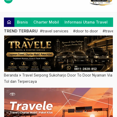
home
Bisnis
Charter Mobil
Informasi Utama Travel
K
TREND TERBARU
#travel services
#door to door
#travel 
Beranda
»
Travel Serpong Sukoharjo Door To Door Nyaman Via
Tol dan Terpercaya