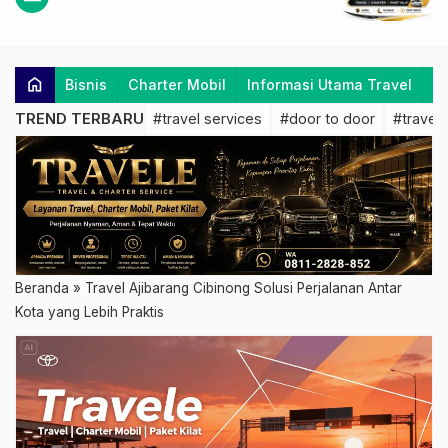
home
Bisnis
Charter Mobil
Informasi Utama Travel
K
TREND TERBARU
#travel services
#door to door
#travel 
Beranda
»
Travel Ajibarang Cibinong Solusi Perjalanan Antar
Kota yang Lebih Praktis