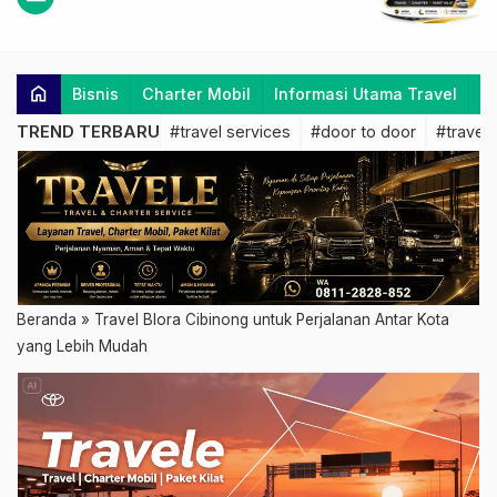
home
Bisnis
Charter Mobil
Informasi Utama Travel
K
TREND TERBARU
#travel services
#door to door
#travel 
Beranda
»
Travel Blora Cibinong untuk Perjalanan Antar Kota
yang Lebih Mudah