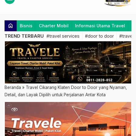
home
Bisnis
Charter Mobil
Informasi Utama Travel
K
TREND TERBARU
#travel services
#door to door
#travel 
Beranda
»
Travel Cikarang Klaten Door to Door yang Nyaman,
Detail, dan Layak Dipilih untuk Perjalanan Antar Kota