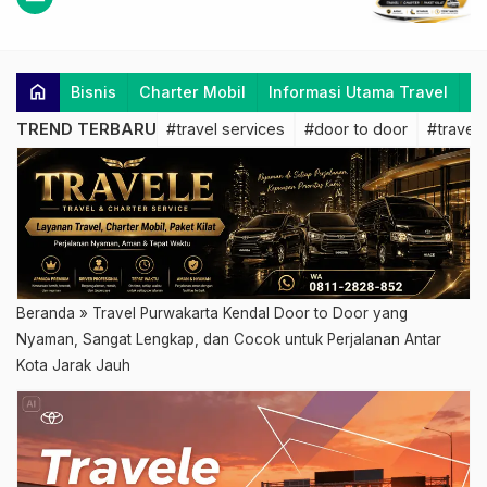
home
Bisnis
Charter Mobil
Informasi Utama Travel
K
TREND TERBARU
#travel services
#door to door
#travel 
Beranda
»
Travel Purwakarta Kendal Door to Door yang
Nyaman, Sangat Lengkap, dan Cocok untuk Perjalanan Antar
Kota Jarak Jauh