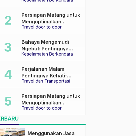
Keselamatan di Jalan
raya
Persiapan Matang untuk
Mengoptimalkan
Travel door to door
Pengalaman Travel
Bahaya Mengemudi
Ngebut: Pentingnya
Keselamatan Berkendara
Keselamatan di Jalan
Perjalanan Malam:
Pentingnya Kehati-
Travel dan Transportasi
hatian dan Pemilihan
Transportasi yang Tepat
Persiapan Matang untuk
Mengoptimalkan
Travel door to door
Pengalaman Travel
ERBARU
Menggunakan Jasa