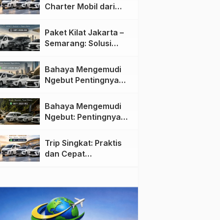
Charter Mobil dari
Jakarta ke Semarang:
Nyaman dan Fleksibel
Paket Kilat Jakarta –
Semarang: Solusi
Pengiriman Cepat dan
Efisien
Bahaya Mengemudi
Ngebut Pentingnya
Keselamatan di Jalan
raya
Bahaya Mengemudi
Ngebut: Pentingnya
Keselamatan di Jalan
Trip Singkat: Praktis
dan Cepat
Menggunakan Travel