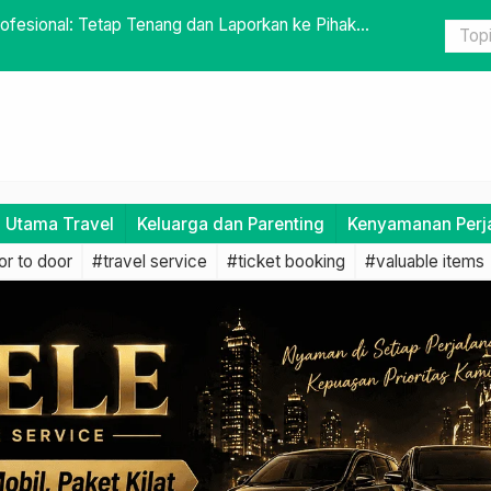
dah dengan Travel Door to Door
Menghadapi
Travel
i Utama Travel
Keluarga dan Parenting
Kenyamanan Perj
r to door
#travel service
#ticket booking
#valuable items