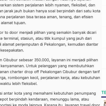
rkan sistem perjalanan lebih nyaman, fleksibel, dan
nan jarak jauh bukan hanya soal berpindah dari satu kota
mana perjalanan bisa terasa aman, tenang, dan efisien
 alamat tujuan.
or to door menjadi pilihan yang semakin banyak dicari
terminal, stasiun, atau titik kumpul yang jauh dari
alamat penjemputan di Pekalongan, kemudian diantar
 kesepakatan.
 Cibubur sebesar 350.000, layanan ini menjadi pilihan
an kenyamanan. Untuk pelanggan yang membutuhkan
layanan charter drop off Pekalongan Cibubur dengan tarif
arga, rombongan kecil, perjalanan kerja, atau kebutuhan
ktu lebih fleksibel.
T
rtasi antar kota yang memahami kebutuhan penumpang
 repot berpindah kendaraan, menunggu lama, atau
rtasi ke moda lainnya. Karena itu, layanan travel door