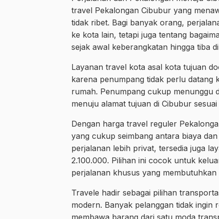
travel Pekalongan Cibubur yang menawa
tidak ribet. Bagi banyak orang, perjala
ke kota lain, tetapi juga tentang bagai
sejak awal keberangkatan hingga tiba di
Layanan travel kota asal kota tujuan do
karena penumpang tidak perlu datang ke 
rumah. Penumpang cukup menunggu di 
menuju alamat tujuan di Cibubur sesuai
Dengan harga travel reguler Pekalongan
yang cukup seimbang antara biaya d
perjalanan lebih privat, tersedia juga 
2.100.000. Pilihan ini cocok untuk kelu
perjalanan khusus yang membutuhkan wa
Travele hadir sebagai pilihan transpo
modern. Banyak pelanggan tidak ingin
membawa barang dari satu moda transpo