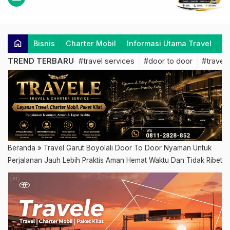
home
Bisnis
Charter Mobil
Informasi Utama Travel
K
TREND TERBARU
#travel services
#door to door
#travel 
Beranda
»
Travel Garut Boyolali Door To Door Nyaman Untuk
Perjalanan Jauh Lebih Praktis Aman Hemat Waktu Dan Tidak Ribet