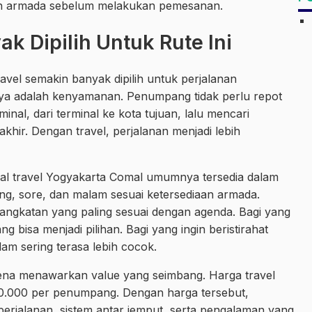
ilihan armada sebelum melakukan pemesanan.
k Dipilih Untuk Rute Ini
vel semakin banyak dipilih untuk perjalanan
ya adalah kenyamanan. Penumpang tidak perlu repot
nal, dari terminal ke kota tujuan, lalu mencari
khir. Dengan travel, perjalanan menjadi lebih
adwal travel Yogyakarta Comal umumnya tersedia dalam
iang, sore, dan malam sesuai ketersediaan armada.
ngkatan yang paling sesuai dengan agenda. Bagi yang
ang bisa menjadi pilihan. Bagi yang ingin beristirahat
lam sering terasa lebih cocok.
 karena menawarkan value yang seimbang. Harga travel
0.000 per penumpang. Dengan harga tersebut,
jalanan, sistem antar jemput, serta pengalaman yang