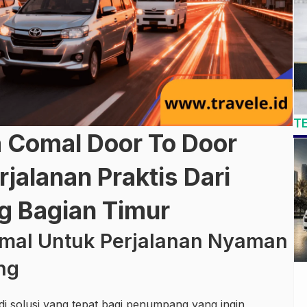
T
a Comal Door To Door
alanan Praktis Dari
g Bagian Timur
omal Untuk Perjalanan Nyaman
ng
i solusi yang tepat bagi penumpang yang ingin