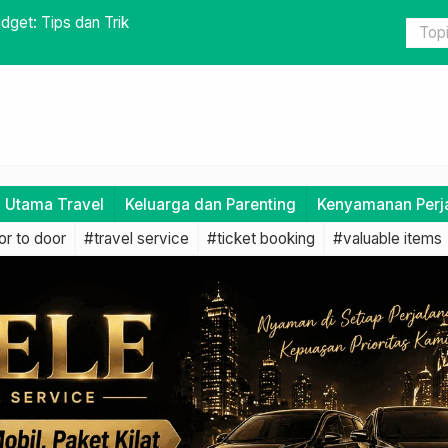
man dengan Memilih Travel Terpercaya
Legalitas 
i Utama Travel
Keluarga dan Parenting
Kenyamanan Perj
r to door
#travel service
#ticket booking
#valuable items