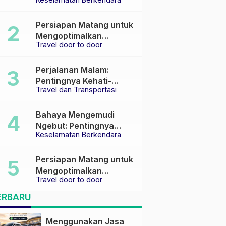
Keselamatan di Jalan
raya
Persiapan Matang untuk
Mengoptimalkan
Travel door to door
Pengalaman Travel
Perjalanan Malam:
Pentingnya Kehati-
Travel dan Transportasi
hatian dan Pemilihan
Transportasi yang Tepat
Bahaya Mengemudi
Ngebut: Pentingnya
Keselamatan Berkendara
Keselamatan di Jalan
Persiapan Matang untuk
Mengoptimalkan
Travel door to door
Pengalaman Travel
ERBARU
Menggunakan Jasa