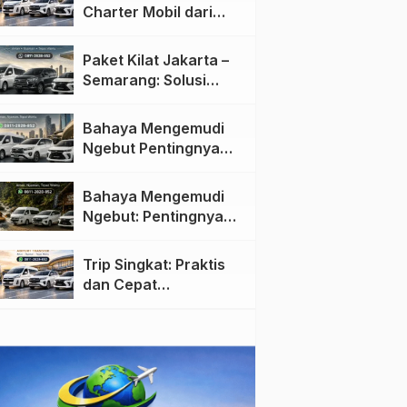
Charter Mobil dari
Jakarta ke Semarang:
Nyaman dan Fleksibel
Paket Kilat Jakarta –
Semarang: Solusi
Pengiriman Cepat dan
Efisien
Bahaya Mengemudi
Ngebut Pentingnya
Keselamatan di Jalan
raya
Bahaya Mengemudi
Ngebut: Pentingnya
Keselamatan di Jalan
Trip Singkat: Praktis
dan Cepat
Menggunakan Travel