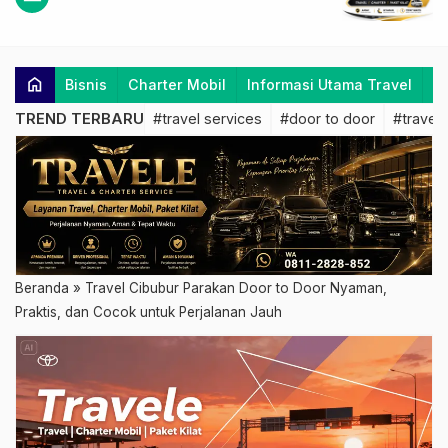
home
Bisnis
Charter Mobil
Informasi Utama Travel
K
TREND TERBARU
#travel services
#door to door
#travel 
Beranda
»
Travel Cibubur Parakan Door to Door Nyaman,
Praktis, dan Cocok untuk Perjalanan Jauh