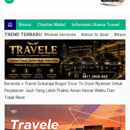
home
Bisnis
Charter Mobil
Informasi Utama Travel
K
TREND TERBARU
#travel services
#door to door
#travel 
Beranda
»
Travel Sokaraja Bogor Door To Door Nyaman Untuk
Perjalanan Jauh Yang Lebih Praktis Aman Hemat Waktu Dan
Tidak Ribet