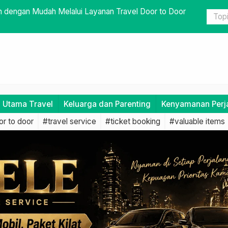
Berharga Dekat Saat Bepergian
Persiapan 
Jelas
i Utama Travel
Keluarga dan Parenting
Kenyamanan Perj
r to door
#travel service
#ticket booking
#valuable items