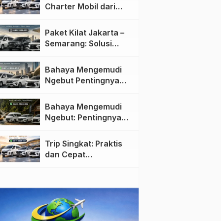
Charter Mobil dari
Jakarta ke Semarang:
Nyaman dan Fleksibel
Paket Kilat Jakarta –
Semarang: Solusi
Pengiriman Cepat dan
Efisien
Bahaya Mengemudi
Ngebut Pentingnya
Keselamatan di Jalan
raya
Bahaya Mengemudi
Ngebut: Pentingnya
Keselamatan di Jalan
Trip Singkat: Praktis
dan Cepat
Menggunakan Travel