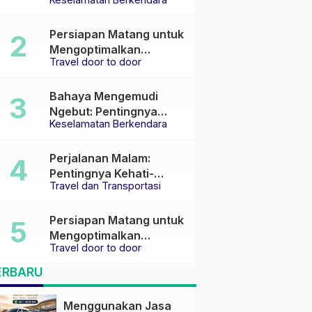
Keselamatan di Jalan
raya
Persiapan Matang untuk
Mengoptimalkan
Travel door to door
Pengalaman Travel
Bahaya Mengemudi
Ngebut: Pentingnya
Keselamatan Berkendara
Keselamatan di Jalan
Perjalanan Malam:
Pentingnya Kehati-
Travel dan Transportasi
hatian dan Pemilihan
Transportasi yang Tepat
Persiapan Matang untuk
Mengoptimalkan
Travel door to door
Pengalaman Travel
ERBARU
Menggunakan Jasa