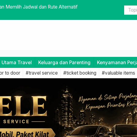
milih Jadwal dan Rute Alternatif
Antar Kota
i Utama Travel
Keluarga dan Parenting
Kenyamanan Perj
r to door
#travel service
#ticket booking
#valuable items