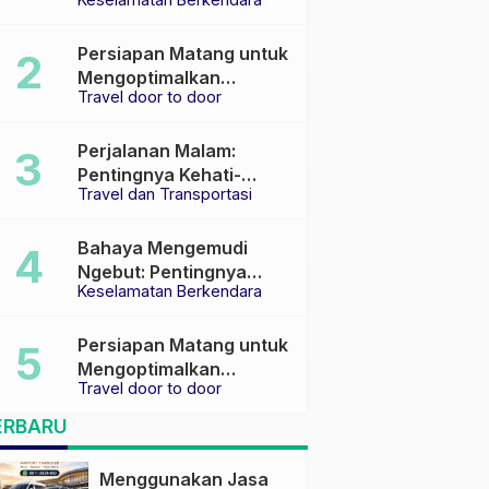
Keselamatan di Jalan
raya
Persiapan Matang untuk
Mengoptimalkan
Travel door to door
Pengalaman Travel
Perjalanan Malam:
Pentingnya Kehati-
Travel dan Transportasi
hatian dan Pemilihan
Transportasi yang Tepat
Bahaya Mengemudi
Ngebut: Pentingnya
Keselamatan Berkendara
Keselamatan di Jalan
Persiapan Matang untuk
Mengoptimalkan
Travel door to door
Pengalaman Travel
ERBARU
Menggunakan Jasa