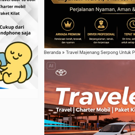
Beranda
»
Travel Majenang Serpong Untuk P