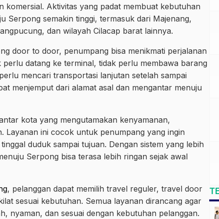
an komersial. Aktivitas yang padat membuat kebutuhan
ju Serpong semakin tinggi, termasuk dari Majenang,
ngpucung, dan wilayah Cilacap barat lainnya.
ng door to door, penumpang bisa menikmati perjalanan
 perlu datang ke terminal, tidak perlu membawa barang
erlu mencari transportasi lanjutan setelah sampai
pat menjemput dari alamat asal dan mengantar menuju
an antar kota yang mengutamakan kenyamanan,
n. Layanan ini cocok untuk penumpang yang ingin
an tinggal duduk sampai tujuan. Dengan sistem yang lebih
menuju Serpong bisa terasa lebih ringan sejak awal
ng
, pelanggan dapat memilih travel reguler, travel door
T
t kilat sesuai kebutuhan. Semua layanan dirancang agar
dah, nyaman, dan sesuai dengan kebutuhan pelanggan.