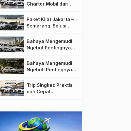
Charter Mobil dari
Jakarta ke Semarang:
Nyaman dan Fleksibel
Paket Kilat Jakarta –
Semarang: Solusi
Pengiriman Cepat dan
Efisien
Bahaya Mengemudi
Ngebut Pentingnya
Keselamatan di Jalan
raya
Bahaya Mengemudi
Ngebut: Pentingnya
Keselamatan di Jalan
Trip Singkat: Praktis
dan Cepat
Menggunakan Travel