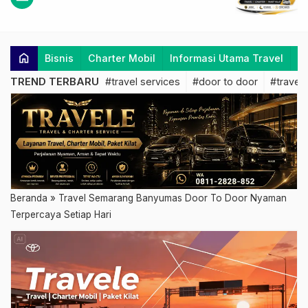
home
Bisnis
Charter Mobil
Informasi Utama Travel
K
TREND TERBARU
#travel services
#door to door
#travel 
Beranda
»
Travel Semarang Banyumas Door To Door Nyaman
Terpercaya Setiap Hari