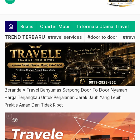
home
Bisnis
Charter Mobil
Informasi Utama Travel
K
TREND TERBARU
#travel services
#door to door
#travel 
Beranda
»
Travel Banyumas Serpong Door To Door Nyaman
Harga Terjangkau Untuk Perjalanan Jarak Jauh Yang Lebih
Praktis Aman Dan Tidak Ribet