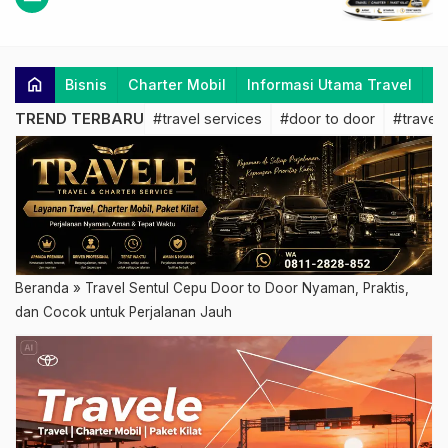
home
Bisnis
Charter Mobil
Informasi Utama Travel
K
TREND TERBARU
#travel services
#door to door
#travel 
Beranda
»
Travel Sentul Cepu Door to Door Nyaman, Praktis,
dan Cocok untuk Perjalanan Jauh