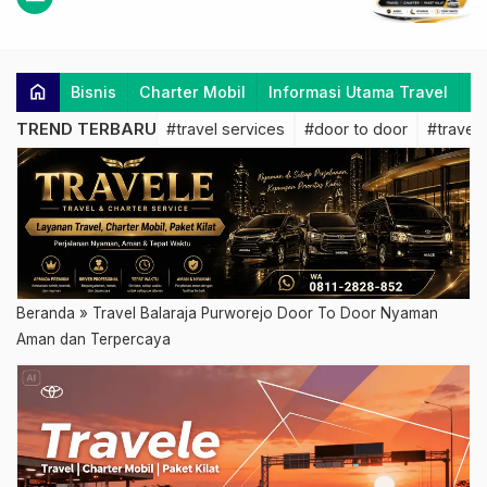
home
Bisnis
Charter Mobil
Informasi Utama Travel
K
TREND TERBARU
#travel services
#door to door
#travel 
Beranda
»
Travel Balaraja Purworejo Door To Door Nyaman
Aman dan Terpercaya