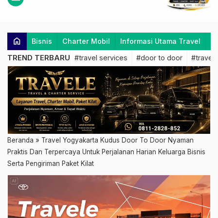
home
Bisnis
Charter Mobil
Informasi Utama Travel
K
TREND TERBARU
#travel services
#door to door
#travel 
Beranda
»
Travel Yogyakarta Kudus Door To Door Nyaman
Praktis Dan Terpercaya Untuk Perjalanan Harian Keluarga Bisnis
Serta Pengiriman Paket Kilat