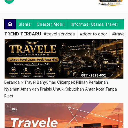
home
Bisnis
Charter Mobil
Informasi Utama Travel
K
TREND TERBARU
#travel services
#door to door
#travel 
Beranda
»
Travel Banyumas Cikampek Pilihan Perjalanan
Nyaman Aman dan Praktis Untuk Kebutuhan Antar Kota Tanpa
Ribet