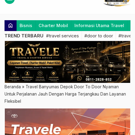
home
Bisnis
Charter Mobil
Informasi Utama Travel
K
TREND TERBARU
#travel services
#door to door
#travel 
Beranda
»
Travel Banyumas Depok Door To Door Nyaman
Untuk Perjalanan Jauh Dengan Harga Terjangkau Dan Layanan
Fleksibel