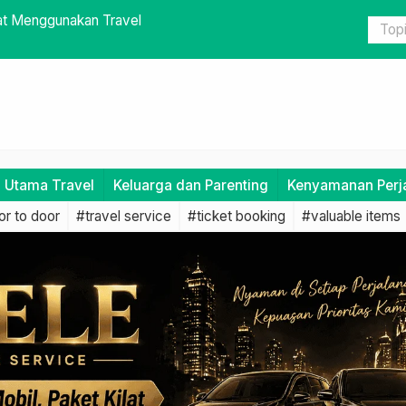
milih Jadwal dan Rute Alternatif
Bahaya Men
i Utama Travel
Keluarga dan Parenting
Kenyamanan Perj
r to door
#travel service
#ticket booking
#valuable items