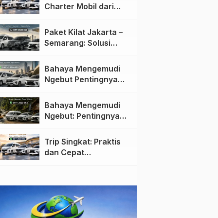
Charter Mobil dari
Jakarta ke Semarang:
Nyaman dan Fleksibel
Paket Kilat Jakarta –
Semarang: Solusi
Pengiriman Cepat dan
Efisien
Bahaya Mengemudi
Ngebut Pentingnya
Keselamatan di Jalan
raya
Bahaya Mengemudi
Ngebut: Pentingnya
Keselamatan di Jalan
Trip Singkat: Praktis
dan Cepat
Menggunakan Travel