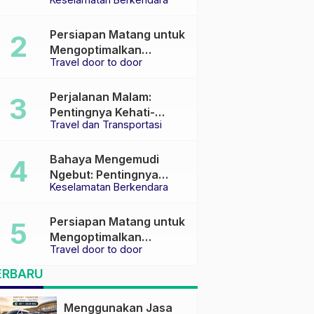
Keselamatan di Jalan
raya
Persiapan Matang untuk
Mengoptimalkan
Travel door to door
Pengalaman Travel
Perjalanan Malam:
Pentingnya Kehati-
Travel dan Transportasi
hatian dan Pemilihan
Transportasi yang Tepat
Bahaya Mengemudi
Ngebut: Pentingnya
Keselamatan Berkendara
Keselamatan di Jalan
Persiapan Matang untuk
Mengoptimalkan
Travel door to door
Pengalaman Travel
ERBARU
Menggunakan Jasa