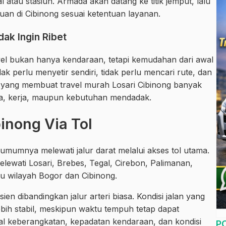
 atau stasiun. Armada akan datang ke titik jemput, lalu
n di Cibinong sesuai ketentuan layanan.
ak Ingin Ribet
avel bukan hanya kendaraan, tetapi kemudahan dari awal
k perlu menyetir sendiri, tidak perlu mencari rute, dan
ah yang membuat travel murah Losari Cibinong banyak
arga, kerja, maupun kebutuhan mendadak.
binong Via Tol
 umumnya melewati jalur darat melalui akses tol utama.
lewati Losari, Brebes, Tegal, Cirebon, Palimanan,
ju wilayah Bogor dan Cibinong.
isien dibandingkan jalur arteri biasa. Kondisi jalan yang
ebih stabil, meskipun waktu tempuh tetap dapat
dwal keberangkatan, kepadatan kendaraan, dan kondisi
P