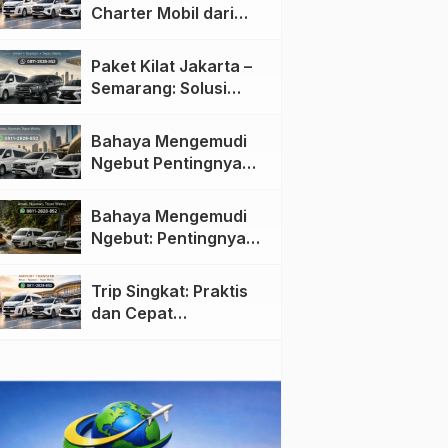
Charter Mobil dari
Jakarta ke Semarang:
Nyaman dan Fleksibel
Paket Kilat Jakarta –
Semarang: Solusi
Pengiriman Cepat dan
Efisien
Bahaya Mengemudi
Ngebut Pentingnya
Keselamatan di Jalan
raya
Bahaya Mengemudi
Ngebut: Pentingnya
Keselamatan di Jalan
Trip Singkat: Praktis
dan Cepat
Menggunakan Travel