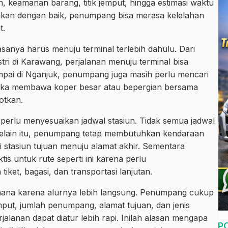
keamanan barang, titik jemput, hingga estimasi waktu
nakan dengan baik, penumpang bisa merasa kelelahan
t.
nya harus menuju terminal terlebih dahulu. Dari
tri di Karawang, perjalanan menuju terminal bisa
ai di Nganjuk, penumpang juga masih perlu mencari
 Jika membawa koper besar atau bepergian bersama
otkan.
erlu menyesuaikan jadwal stasiun. Tidak semua jadwal
elain itu, penumpang tetap membutuhkan kendaraan
ari stasiun tujuan menuju alamat akhir. Sementara
tis untuk rute seperti ini karena perlu
ket, bagasi, dan transportasi lanjutan.
erhana karena alurnya lebih langsung. Penumpang cukup
emput, jumlah penumpang, alamat tujuan, dan jenis
rjalanan dapat diatur lebih rapi. Inilah alasan mengapa
P