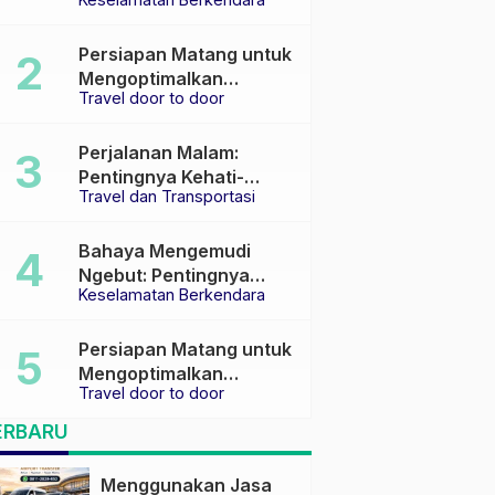
Keselamatan di Jalan
raya
Persiapan Matang untuk
Mengoptimalkan
Travel door to door
Pengalaman Travel
Perjalanan Malam:
Pentingnya Kehati-
Travel dan Transportasi
hatian dan Pemilihan
Transportasi yang Tepat
Bahaya Mengemudi
Ngebut: Pentingnya
Keselamatan Berkendara
Keselamatan di Jalan
Persiapan Matang untuk
Mengoptimalkan
Travel door to door
Pengalaman Travel
ERBARU
Menggunakan Jasa