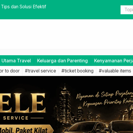
Berharga Dekat Saat Bepergian
Keunggulan
i Utama Travel
Keluarga dan Parenting
Kenyamanan Perj
r to door
#travel service
#ticket booking
#valuable items