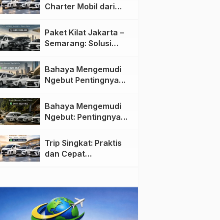
Charter Mobil dari
Jakarta ke Semarang:
Nyaman dan Fleksibel
Paket Kilat Jakarta –
Semarang: Solusi
Pengiriman Cepat dan
Efisien
Bahaya Mengemudi
Ngebut Pentingnya
Keselamatan di Jalan
raya
Bahaya Mengemudi
Ngebut: Pentingnya
Keselamatan di Jalan
Trip Singkat: Praktis
dan Cepat
Menggunakan Travel