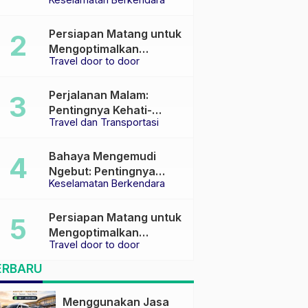
Keselamatan di Jalan
raya
Persiapan Matang untuk
Mengoptimalkan
Travel door to door
Pengalaman Travel
Perjalanan Malam:
Pentingnya Kehati-
Travel dan Transportasi
hatian dan Pemilihan
Transportasi yang Tepat
Bahaya Mengemudi
Ngebut: Pentingnya
Keselamatan Berkendara
Keselamatan di Jalan
Persiapan Matang untuk
Mengoptimalkan
Travel door to door
Pengalaman Travel
ERBARU
Menggunakan Jasa