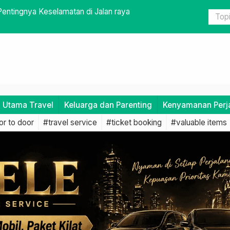
e yang Baik dalam Mengatasi Kendala
Paket Kilat
i Utama Travel
Keluarga dan Parenting
Kenyamanan Perj
r to door
#travel service
#ticket booking
#valuable items