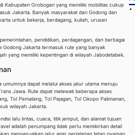
di Kabupaten Grobogan yang memiliki mobilitas cukup
rmasuk Jakarta. Banyak masyarakat dari Godong dan
arta untuk bekerja, berdagang, kuliah, urusan
, pemerintahan, pendidikan, perdagangan, dan berbagai
 rute Godong Jakarta termasuk rute yang banyak
h yang memiliki kepentingan di wilayah Jabodetabek.
anan
rta umumnya dapat melalui akses jalur utama menuju
Trans Jawa. Rute dapat melewati beberapa akses
tang, Tol Pemalang, Tol Pejagan, Tol Cikopo Palimanan,
suk wilayah Jakarta.
isi lalu lintas, cuaca, titik jemput, dan alamat tujuan
vel adalah penumpang tidak perlu memikirkan detail
kan menyesuaikan jalur agar perjalanan tetap nyaman