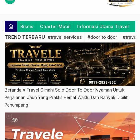
home
Bisnis
Charter Mobil
Informasi Utama Travel
K
TREND TERBARU
#travel services
#door to door
#travel 
Beranda
»
Travel Cimahi Solo Door To Door Nyaman Untuk
Perjalanan Jauh Yang Praktis Hemat Waktu Dan Banyak Dipilih
Penumpang