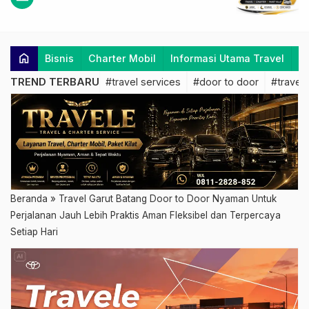
home
Bisnis
Charter Mobil
Informasi Utama Travel
K
TREND TERBARU
#travel services
#door to door
#travel 
Beranda
»
Travel Garut Batang Door to Door Nyaman Untuk
Perjalanan Jauh Lebih Praktis Aman Fleksibel dan Terpercaya
Setiap Hari