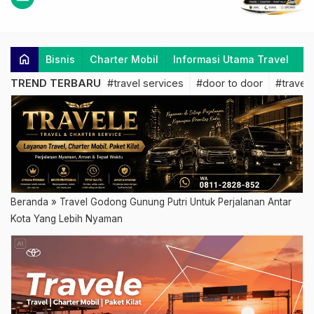
home
Bisnis
Charter Mobil
Informasi Utama Travel
K
TREND TERBARU
#travel services
#door to door
#travel 
Beranda
»
Travel Godong Gunung Putri Untuk Perjalanan Antar
Kota Yang Lebih Nyaman