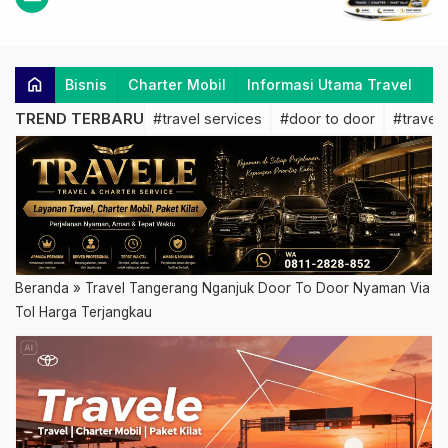
home
Bisnis
Charter Mobil
Informasi Utama Travel
K
TREND TERBARU
#travel services
#door to door
#travel 
Beranda
»
Travel Tangerang Nganjuk Door To Door Nyaman Via
Tol Harga Terjangkau