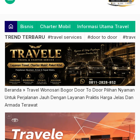
home
Bisnis
Charter Mobil
Informasi Utama Travel
K
TREND TERBARU
#travel services
#door to door
#travel 
Beranda
»
Travel Wonosari Bogor Door To Door Pilihan Nyaman
Untuk Perjalanan Jauh Dengan Layanan Praktis Harga Jelas Dan
Armada Terawat