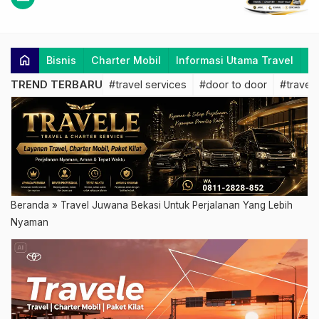
home
Bisnis
Charter Mobil
Informasi Utama Travel
K
TREND TERBARU
#travel services
#door to door
#travel 
Beranda
»
Travel Juwana Bekasi Untuk Perjalanan Yang Lebih
Nyaman