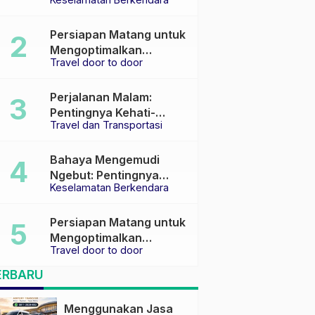
Keselamatan di Jalan
raya
Persiapan Matang untuk
Mengoptimalkan
Travel door to door
Pengalaman Travel
Perjalanan Malam:
Pentingnya Kehati-
Travel dan Transportasi
hatian dan Pemilihan
Transportasi yang Tepat
Bahaya Mengemudi
Ngebut: Pentingnya
Keselamatan Berkendara
Keselamatan di Jalan
Persiapan Matang untuk
Mengoptimalkan
Travel door to door
Pengalaman Travel
ERBARU
Menggunakan Jasa