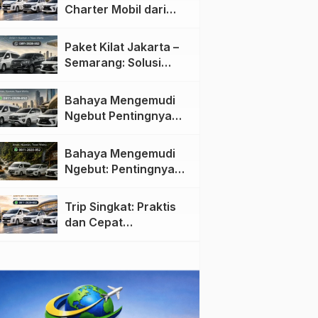
Charter Mobil dari
Jakarta ke Semarang:
Nyaman dan Fleksibel
Paket Kilat Jakarta –
Semarang: Solusi
Pengiriman Cepat dan
Efisien
Bahaya Mengemudi
Ngebut Pentingnya
Keselamatan di Jalan
raya
Bahaya Mengemudi
Ngebut: Pentingnya
Keselamatan di Jalan
Trip Singkat: Praktis
dan Cepat
Menggunakan Travel