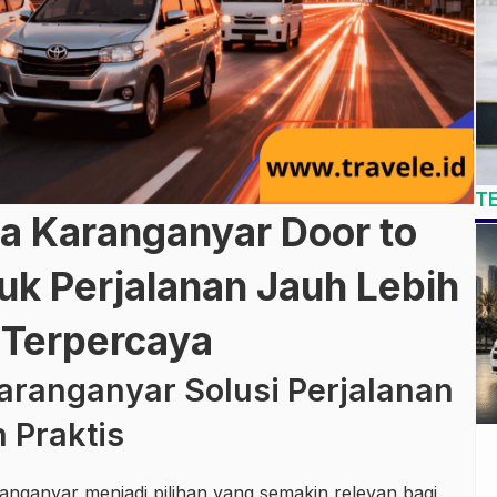
T
ya Karanganyar Door to
k Perjalanan Jauh Lebih
 Terpercaya
aranganyar Solusi Perjalanan
 Praktis
anganyar menjadi pilihan yang semakin relevan bagi