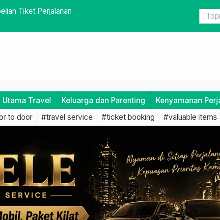
milih Jadwal dan Rute Alternatif
Mengatasi M
i Utama Travel
Keluarga dan Parenting
Kenyamanan Perj
r to door
#travel service
#ticket booking
#valuable items