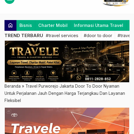
home
Bisnis
Charter Mobil
Informasi Utama Travel
K
TREND TERBARU
#travel services
#door to door
#travel 
Beranda
»
Travel Purworejo Jakarta Door To Door Nyaman
Untuk Perjalanan Jauh Dengan Harga Terjangkau Dan Layanan
Fleksibel