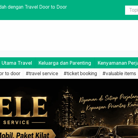
milih Jadwal dan Rute Alternatif
Menghadapi
Travel
i Utama Travel
Keluarga dan Parenting
Kenyamanan Perj
r to door
#travel service
#ticket booking
#valuable items