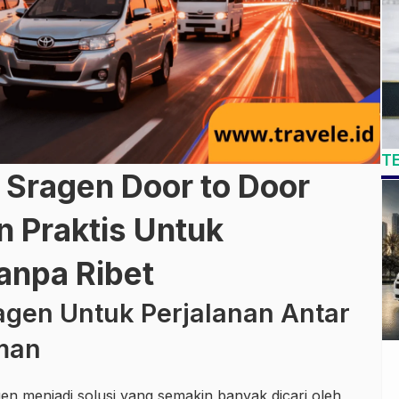
T
 Sragen Door to Door
 Praktis Untuk
anpa Ribet
agen Untuk Perjalanan Antar
man
en menjadi solusi yang semakin banyak dicari oleh