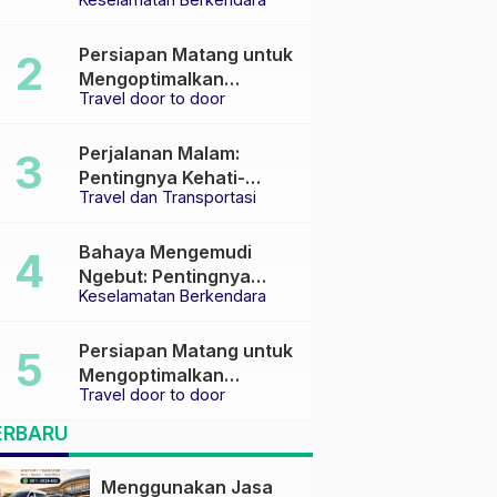
Keselamatan di Jalan
raya
Persiapan Matang untuk
Mengoptimalkan
Travel door to door
Pengalaman Travel
Perjalanan Malam:
Pentingnya Kehati-
Travel dan Transportasi
hatian dan Pemilihan
Transportasi yang Tepat
Bahaya Mengemudi
Ngebut: Pentingnya
Keselamatan Berkendara
Keselamatan di Jalan
Persiapan Matang untuk
Mengoptimalkan
Travel door to door
Pengalaman Travel
ERBARU
Menggunakan Jasa