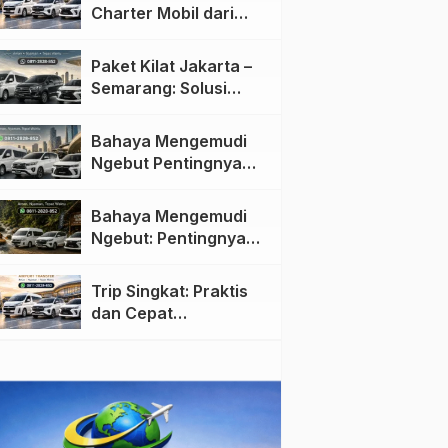
Charter Mobil dari
Jakarta ke Semarang:
Nyaman dan Fleksibel
Paket Kilat Jakarta –
Semarang: Solusi
Pengiriman Cepat dan
Efisien
Bahaya Mengemudi
Ngebut Pentingnya
Keselamatan di Jalan
raya
Bahaya Mengemudi
Ngebut: Pentingnya
Keselamatan di Jalan
Trip Singkat: Praktis
dan Cepat
Menggunakan Travel