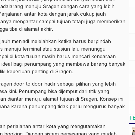
Padalarang menuju Sragen dengan cara yang lebih
Perjalanan antar kota dengan jarak cukup jauh
anya mengantar sampai tujuan tetapi juga memberikan
a tiba di alamat akhir.
auh menjadi melelahkan ketika harus berpindah
us menuju terminal atau stasiun lalu menunggu
ai di kota tujuan masih harus mencari kendaraan
urang ideal bagi penumpang yang membawa barang banyak
ki keperluan penting di Sragen.
agen door to door hadir sebagai pilihan yang lebih
a kini. Penumpang bisa dijemput dari titik yang
an diantar menuju alamat tujuan di Sragen. Konsep ini
rhana karena penumpang tidak perlu mengurus banyak
T
yanan perjalanan antar kota yang mengutamakan
han booking. Dengan sistem pemesanan yang mudah