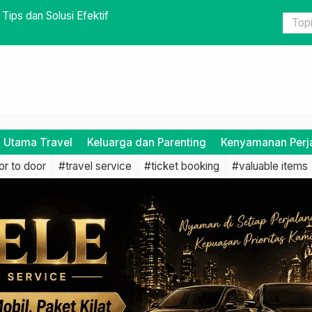
mudahkan Perjalanan
Bahaya Men
i Utama Travel
Keluarga dan Parenting
Kenyamanan Perj
r to door
#travel service
#ticket booking
#valuable items