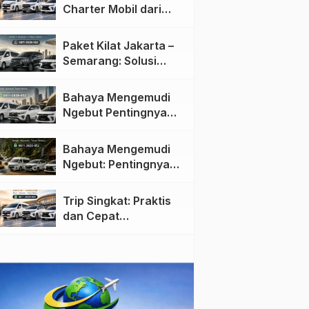
Charter Mobil dari
Jakarta ke Semarang:
Nyaman dan Fleksibel
Paket Kilat Jakarta –
Semarang: Solusi
Pengiriman Cepat dan
Efisien
Bahaya Mengemudi
Ngebut Pentingnya
Keselamatan di Jalan
raya
Bahaya Mengemudi
Ngebut: Pentingnya
Keselamatan di Jalan
Trip Singkat: Praktis
dan Cepat
Menggunakan Travel