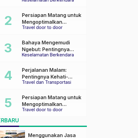
Keselamatan di Jalan
raya
Persiapan Matang untuk
Mengoptimalkan
Travel door to door
Pengalaman Travel
Bahaya Mengemudi
Ngebut: Pentingnya
Keselamatan Berkendara
Keselamatan di Jalan
Perjalanan Malam:
Pentingnya Kehati-
Travel dan Transportasi
hatian dan Pemilihan
Transportasi yang Tepat
Persiapan Matang untuk
Mengoptimalkan
Travel door to door
Pengalaman Travel
ERBARU
Menggunakan Jasa