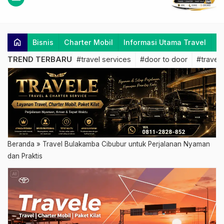
home
Bisnis
Charter Mobil
Informasi Utama Travel
K
TREND TERBARU
#travel services
#door to door
#travel 
Beranda
»
Travel Bulakamba Cibubur untuk Perjalanan Nyaman
dan Praktis